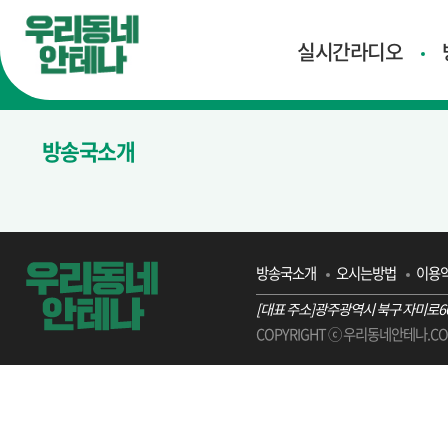
실시간라디오
방송국소개
방송국소개
오시는방법
이용
[대표 주소]광주광역시 북구 자미로66번길 
COPYRIGHT ⓒ 우리동네안테나.CO